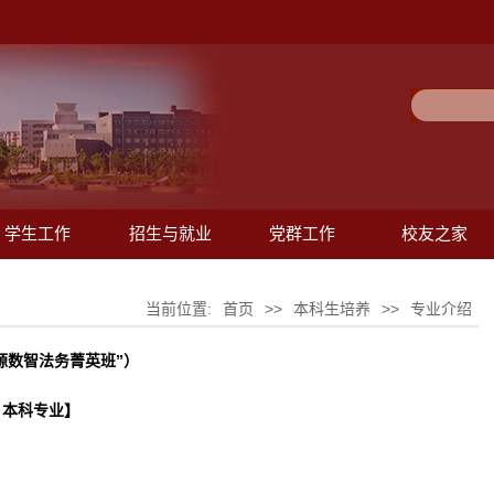
学生工作
招生与就业
党群工作
校友之家
当前位置:
首页
>>
本科生培养
>>
专业介绍
源数智法务菁英班”）
 本科专业】