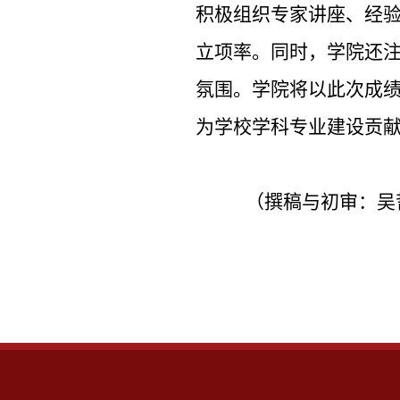
积极组织专家讲座、经
立项率。同时，学院还
氛围。学院将以此次成
为学校学科专业建设贡
（撰稿与初审：吴